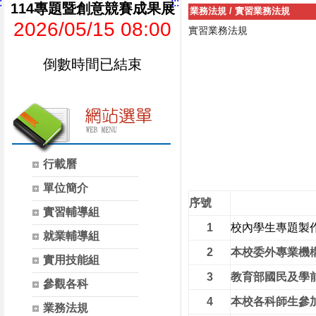
:
:::
114專題暨創意競賽成果展
業務法規
/
實習業務法規
2026/05/15 08:00
實習業務法規
倒數時間已結束
行載曆
單位簡介
序號
實習輔導組
1
校內學生專題製
就業輔導組
2
本校
委外專業機
實用技能組
3
教育部國民及學
參觀各科
4
本校
各科師生參
業務法規