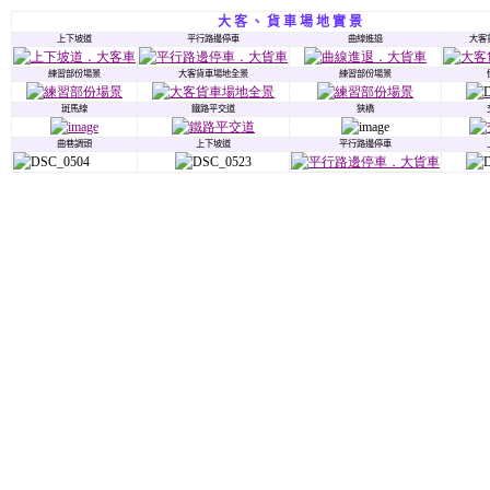
大 客 、 貨 車 場 地 實 景
上下坡道
平行路邊停車
曲線進退
大客
練習部份場景
大客貨車場地全景
練習部份場景
斑馬線
鐵路平交道
狹橋
曲巷調頭
上下坡道
平行路邊停車