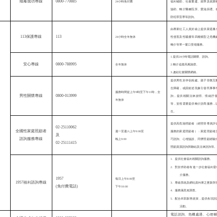
0800-770885
戒毒成功專線
24
小時免付費
福利補助、社會重建、就學及就業
協助、轉
介
醫療院所、愛滋篩選、
防犯罪宣導等諮詢。
由專業社工人員
於線上提供
家庭暴
113
保護專線
113
24
小時全年無休
性侵害及性騷擾等四種類型之危機
轉
介
等單一窗口受理服務。
1.提供24小時電話關懷、諮詢。
安心專線
0800-788995
全年無休
2.轉
介
追蹤高風險群。
3.連結社會關懷網絡。
提供男性於伴侶相處、親子管教互
生障礙，或因前述現象引發民事事
服務時間從上午9時至下午11時，全
0800-013999
男性關懷專線
詢，提供相關法律說明、情緒抒
年無休
等，並視需要提供轉
介
諮商服務，
生。
提供高危險照顧者（經照管專員評
02-25110062
全國性家庭照顧者
週一至週六上午9:00至
服務的家庭照顧者）：家庭照顧者
及
諮詢服務專線
晚上9:00
巧諮詢、心理協談、同儕照顧經驗
02-25111415
照顧資源諮詢與聯結及法律諮詢等。
1.
提供社會福利相關諮詢服務。
2.
對於求助者有進一步社會福利需
介
服務。
1957
每日上午
8:00
至
1957
福利諮詢專線
3.
專線系統及網站資料庫之更新與
(
免付費電話
)
下午
10:00
4.
服務滿意度調查
。
5.
配合本部新增政策，提供各項諮
活動。
電話諮詢、危機處遇、心理輔