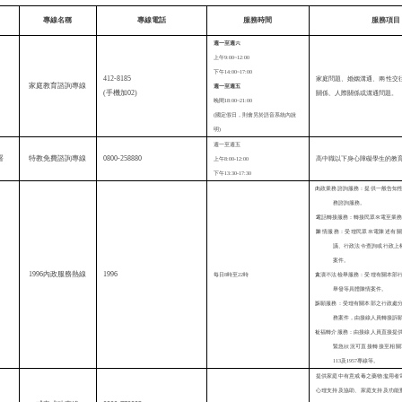
專線名稱
專線電話
服務時間
服務項目
週一至週六
上午9:00~12:00
下午14:00~17:00
412-8185
家庭問題、婚姻溝通、兩性交
家庭教育諮詢專線
週一至週五
(
手機加
02)
關係、人際關係或溝通問題。
晚間18:00~21:00
(國定假日，則會另於語音系統內說
明)
週一至週五
0800-258880
署
特教免費諮詢專線
上午
8:00-12:00
高中職以下身心障礙學生的教
下午
13:30-17:30
內政業務諮詢服務：提供一般告知
務諮詢服務。
電話轉接服務：轉接民眾來電至業
陳情服務：受理民眾來電陳述有關
議、行政法令查詢或行政上
案件。
1996
1996
內政服務熱線
每日
8
時至
22
時
貪瀆不法檢舉服務：受理有關本部
舉發等具體陳情案件。
訴願服務：受理有關本部之行政處
務案件，由接線人員
轉接訴
社福轉
介
服務：由接線人員直接
提
緊急狀況可直接轉接至相關單
113及1957專線等。
提供家庭中有意戒毒之藥物濫用者
心理支持及協助、家庭支持及功能