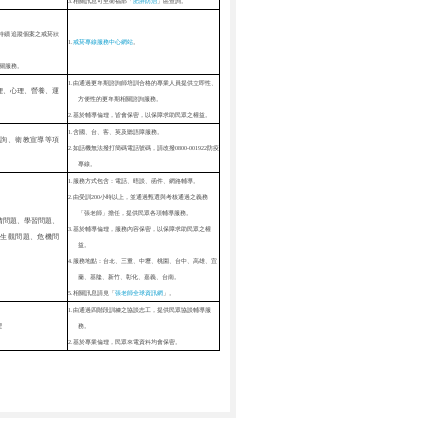
3.相關訊息可至衛福部「
肥胖防治
」區
查詢。
持續追蹤個案之戒菸狀
1.
戒菸專線服務中心網站
。
關服務。
1.由通過更年期諮詢師培訓合格的專業人員提供立即性、
理、心理、營養、運
方便性的更年期相關諮詢服務。
2.基於輔導倫理，皆會保密，以保障求助民眾之權益。
1.
含國
、台、客、英及聽語障服務。
諮詢、衛教宣導等項
2.
如話機
無法
撥打簡碼
電話號碼，請改撥0800-001922防疫
專線。
1.服務方式包含：電話、晤談、函件、網路輔導。
2.由受訓200小時以上，並通過甄選與考核通過之義務
「張老師」擔任，提供民眾各項輔導服務。
情問題、學習問題、
3.基於輔導倫理，服務內容保密，以保障求助民眾之權
生觀問題、危機問
益。
4.服務地點：台北、三重、中壢、桃園、台中、高雄、宜
蘭、基隆、新竹、彰化、嘉義、台南。
5.相關訊息請見「
張老師全球資訊網
」
。
1.由通過四階段訓練之協談志工，提供民眾協談輔導服
理
務。
2.基於專業倫理，民眾來電
資料均會保密
。