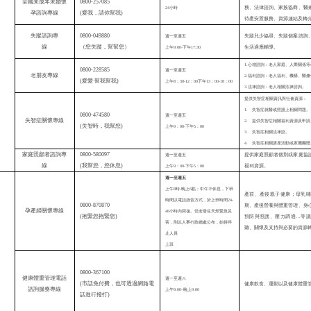
0800-257085
全國未成年未婚懷
24
小時
務、法律諮詢、家族協商、醫
(
愛我，請你幫我
)
孕諮詢專線
待產安置服務、資源連結及轉
失蹤諮詢專
0800-049880
週一至週五
失蹤兒少協尋、失蹤個案諮詢
線
（
您失蹤，幫幫您
）
上午
9:00-
下午
17:30
生活適應輔導。
1.心理諮詢：老人家庭、人際關係
0800-228585
週一至週五
老朋友專線
2.福利諮詢：老人福利、機構、醫
(
愛
愛‧
幫我幫我
)
上午8：30-12：00下午13：00-18：00
3.法律諮詢：老人相關法律諮詢。
提供失智症相關資訊與社會資源：
失智症就醫或照護上相關問題。
1.
0800-474580
週一至週五
失智症關懷專線
提供失智症相關福利資源及申請
2.
(
失智時
，我幫您
)
上午9：00-下午5：00
失智症相關法律諮
。
3.
失智症相關講座活動或家屬團體
4.
0800-580097
家庭照顧者諮詢專
週一至週五
提供家庭照顧者個別或家庭協
(
我幫您，您休息
)
線
上午9：00-下午5：00
福利資源。
週一至週五
上午8時-晚上6點；中午不休息，下班
產前、產後親子健康；母乳哺
時間以電話錄音方式，於上班時間24-
0800-870870
期、產後營養與體重管理、身
孕產婦關懷專線
48小時內回復。但若發生天然緊急災
(
抱緊您抱緊您
)
預防與照護、壓力調適…等議
害，則以人事行政總處公布，始得停
聽、關懷及支持與必要的資源
止人員
上班
0800-367100
健康體重管理電話
週一至週六
(
市話免付
費，也可透過網路電
健康飲食、運動以及健康體重
諮詢服務專線
上午
9:00~
晚上
9:00
話進行撥打)