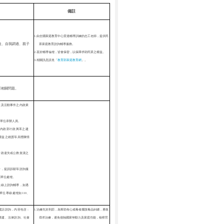
備註
1.由全國家庭教育中心受過輔導訓練的志工老師，提供民
往、自我調適、親子
眾家庭教育諮詢輔導服務。
2.基於輔導倫理，皆會保密，以保障求助民眾之權益。
3.相關訊息請見「
教育部家庭教育網
」
。
育相關問題。
性及活動事件之內政業
務單位承辦人員。
內政部行政興革之建
權益之維護等具體陳情
行政違失或公務貪瀆之
分，提請訴願等諮詢服
願
單位處理。
供線上諮詢
輔導，如遇
位專線處理如110、
1.治療先於刑罰，為幫助有心戒毒者擺脫毒品糾纏，勇敢
電話諮詢，內容包含：
尋求治療，避免侵蝕國家勞動力及家庭功能，檢察官
重建、法律諮詢、社會