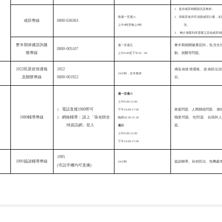
提供戒菸相關資訊及教材。
1.
每週
一
至週六
與吸菸者共同規劃戒菸計畫，並
2.
戒菸專線
0800-636363
上午9時至晚上9時
況。
轉
介
個案到所需要之其他戒菸相
3.
更年期保健諮詢服
週一至週五
更年期相關健康諮詢，包含生
0800-005107
務專線
動、就醫等問題。
上午9:00至下午18：00
1922
1922民眾
疫
情通報
傳染病
疫
情通報、疫病防治
24
小時，全年無休
0800-001922
及關懷專線
目。
週一至週六
上午9:00-12:00
電話直撥
1980
即可
下午14:00-17:00
家庭問題、人際關係問題、感
1.
1980
輔導專線
網路輔導：請上「張老師全
晚間18:30-21:30
職業問題、性問題、自我與人
2.
球資訊網」登入
週日
題。
上午
9:00-12:00
下午
14:00-17:00
1995
1995
協談輔導專線
24
小時
協談輔導、自殺防治、危機處
(
市話手機均可直播
)