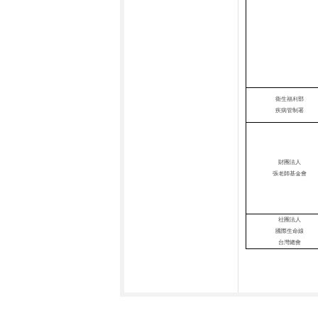
衛生福利部
疾病管制署
財團法人
張老師基金會
社團法人
國際生命線
台灣總會