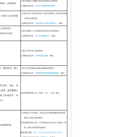
1.委託財團法人
勵
馨社會福利事業基金會辦理。
療協助、經濟協助、
2.相關訊息請見「
未成年未婚懷孕求助網站
」。
介
。
1.失蹤兒童少年資料管理中心(委託財團法人兒童福利聯盟
、失蹤兒少及其家庭
文教基金會辦理)。
2.相關訊息請見「
失蹤兒童少年資料管理中心
」網站。
等心理調適問題。
1.委託財團法人天主教曉明社會福利基金會辦理。
療保健等諮詢查詢。
2.相關訊息請見「
老人諮詢服務中心
」網站
。
1.委託台灣失智症協會辦理。
。
2.相關訊息請見「
台灣失智症協會
」網站。
。
談、輔導諮商、轉
介
1.委託中華民國家庭照顧者關懷總會辦理。
2.相關訊息請見「
中華民國家庭照顧者關懷總會
」網站。
育指導、孕前、孕
心調適、產後憂鬱之
由專業
醫
事專業人員（護理、社工、心理）擔任。
題之保健諮詢、傾
轉
介
。
1.此專線自100年建置，由衛生
福利部雙和
醫院營養師及
運動人員提供諮詢服務。
若於服務時間外來電，亦可透過語音留下您2.的疑問，專
管理相關問題。
業人員將主動致電回復解答。
網路電話連結：
http://210.59.250.2
02/HPA_WebCall/