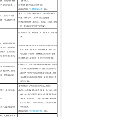
可暫不起訴。
輔導、職業訓練、醫療
2.有意戒毒者尋求戒毒過程絕對保密。
參與
毒品減害計畫
、預
3.相關訊息請見「
法務部反毒大本營
」網站
。
1.市話、公共電話或手機皆可撥打之24小時免付費專線。
力、兒童及少年保護、
2.透過『關懷e起來』，提供113線上諮詢服務。
處遇、電話諮詢及個案
3.除國語及閩南語外，提供英語、越南語、泰國語、印尼
語、柬埔寨語等五種語言的通譯服務。
由生命線培訓之志工擔任接聽人員，並由專業人員擔任督
導。
動、親屬與家屬溝通發
1.委託中華溝通分析協會辦理，由專業深談員及受過培訓
件等狀況，透過電話諮
的
志工接聽
，並由專業人員擔任輔導員、督導，提供
發與支持、及觀念澄清
電話諮詢、深談服務、關懷輔導及轉
介
資源等服務。
以防止家庭暴力事件發
2.基於輔導倫理，皆會保密，以保障求助民眾之權益。
有需要的民眾，可撥打家庭照顧者諮詢服務專線，或洽詢
估曾申請或已使用喘息
各縣市政府長期照顧管理中心，經長期照顧管理中心
主動電話關懷、照顧技
之照管專員針對家庭照顧者需求進行評估分析，協助
分享、營養資訊諮詢、
連結或轉
介
有需求的家庭照顧者，提供後續個別化家
庭照顧者服務。
1.委託財團法人台灣兒童暨家庭扶助基金會辦理。
求案件，提供通報或轉
2.為強化1957專線之服務效能及社會安全網之功能，本專
線自99年9月1日起委託財團法人台灣兒童暨家庭扶助
管理。
基金會，聘請專業社工人員執行接線服務，藉由專業
的福利需求評估，提供民眾適切的福利服務諮詢及通
報轉
介
服務。
詢服務及其他相關宣導
3.相關訊息請見「
1957福利諮詢專線
」網站
。
導、支持性輔導服