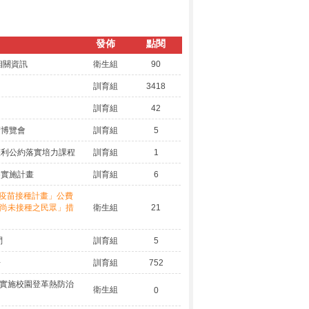
發佈
點閱
相關資訊
衛生組
90
訓育組
3418
訓育組
42
藝術博覽會
訓育組
5
權利公約落實培力課程
訓育組
1
賽實施計畫
訓育組
6
-19疫苗接種計畫」公費
上尚未接種之民眾」措
衛生組
21
問
訓育組
5
告
訓育組
752
點後實施校園登革熱防治
衛生組
0