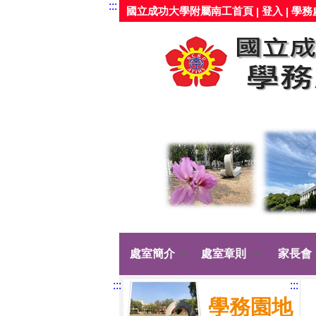
:::
國立成功大學附屬南工首頁
登入
學務
|
|
處室簡介
處室章則
家長會
:::
:::
學務園地