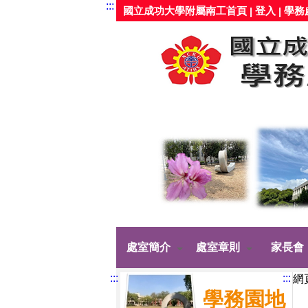
:::
國立成功大學附屬南工首頁
登入
學務
|
|
處室簡介
處室章則
家長會
:::
:::
網
學務園地