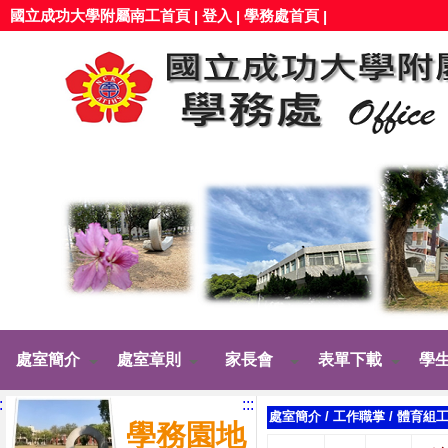
國立成功大學附屬南工首頁
登入
學務處首頁
|
|
|
處室簡介
處室章則
家長會
表單下載
學
:
:::
處室簡介
/
工作職掌
/
體育組
學務園地