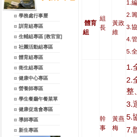
1
2
學務處行事曆
組
體育
黃政
訓育組專區
3
長
組
維
生輔組專區 [教官室]
4
社團活動組專區
5
體育組專區
1
衛生組專區
健康中心專區
2
營養師專區
整
學生餐廳午餐菜單
3
健康促進會專區
5
幹
黃燕
導師專區
事
梅
7
新生專區