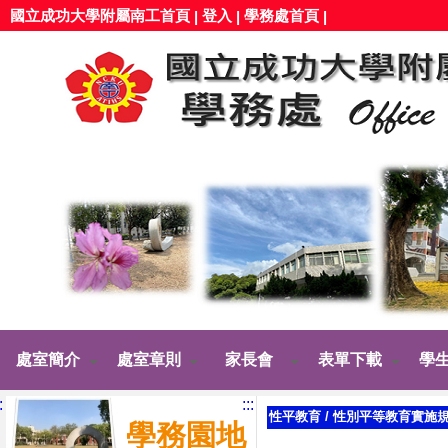
國立成功大學附屬南工首頁
登入
學務處首頁
|
|
|
處室簡介
處室章則
家長會
表單下載
學
:
:::
性平教育
/
性別平等教育實施
學務園地