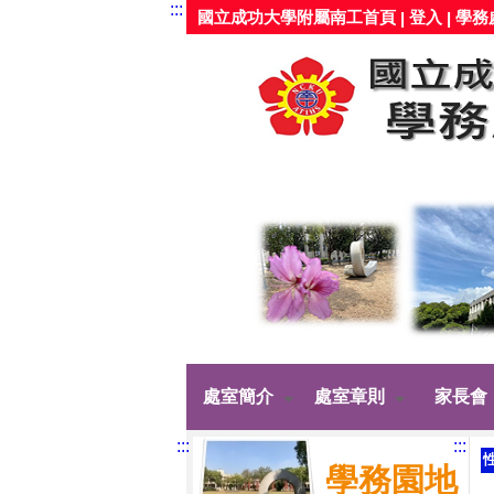
:::
國立成功大學附屬南工首頁
登入
學務
|
|
處室簡介
處室章則
家長會
:::
:::
學務園地