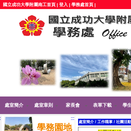
國立成功大學附屬南工首頁
登入
學務處首頁
|
|
|
處室簡介
處室章則
家長會
表單下載
學
:
:::
處室簡介
/
工作職掌
/
社團活
學務園地