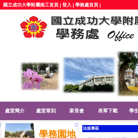
國立成功大學附屬南工首頁
登入
學務處首頁
|
|
|
處室簡介
處室章則
家長會
表單下載
學
:
:::
法規專區
學務園地