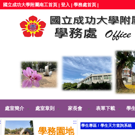
國立成功大學附屬南工首頁
登入
學務處首頁
|
|
|
處室簡介
處室章則
家長會
表單下載
學
:
:::
學生專區
/
學生天方查詢系統
學務園地