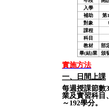
年段
開
入學
補助
第
對象
課程
科目
教材
部
畢
(
結
)業
頒
實施方法
一、日間上課
每週授課節數
業及實習科目
～
192
學分。