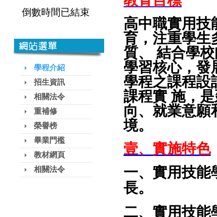
教育目標
倒數時間已結束
高中職實用技
育，注重學生
質、 結合學
學習核心，發
學程介紹
學程之課程設
招生資訊
課程實 施，
相關法令
向、就業意願
重補修
境。
榮譽榜
畢業門檻
壹、實施特色
教材網頁
一、實用技能
相關法令
長。
二、實用技能