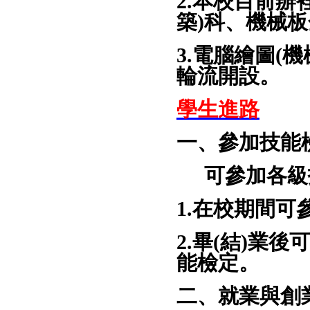
2.
本校目前辦
築
)
科、機械板
3.
電腦繪圖
(
機
輪流開設。
學生進路
一、參加技能
可參加各級
1.在校期間
2.
畢
(
結
)
業後可
能檢定。
二、就業與創