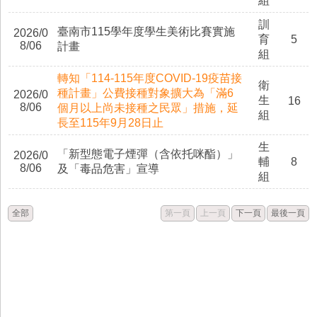
組
訓
臺南市115學年度學生美術比賽實施
2026/0
育
5
8/06
計畫
組
轉知「114-115年度COVID-19疫苗接
衛
種計畫」公費接種對象擴大為「滿6
2026/0
生
16
8/06
個月以上尚未接種之民眾」措施，延
組
長至115年9月28日止
生
「新型態電子煙彈（含依托咪酯）」
2026/0
輔
8
8/06
及「毒品危害」宣導
組
目前已在第一頁，此按鈕不可用。
目前已在第一頁，此按
全部
第一頁
上一頁
下一頁
最後一頁