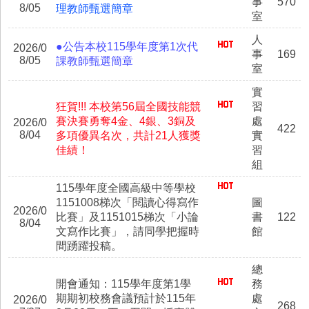
事
570
8/05
理教師甄選簡章
室
人
●公告本校115學年度第1次代
2026/0
事
169
8/05
課教師甄選簡章
室
實
狂賀!!! 本校第56屆全國技能競
習
賽決賽勇奪4金、4銀、3銅及
處
2026/0
422
8/04
多項優異名次，共計21人獲獎
實
佳績！
習
組
115學年度全國高級中等學校
1151008梯次「閱讀心得寫作
圖
2026/0
比賽」及1151015梯次「小論
書
122
8/04
文寫作比賽」，請同學把握時
館
間踴躍投稿。
總
開會通知：115學年度第1學
務
期期初校務會議預計於115年
處
2026/0
268