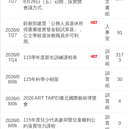
7/27
8月28日（五）召開，採實體
文
會議方式。
書
組
銓敘部建置「公務人員退休所
人
得重審後實發金額試算器」，
2026/0
事
91
7/27
公立學校退休教職員亦可利
室
用。
訓
2026/0
317
115學年度新生訓練課程表
育
7/14
3
組
訓
2026/0
115年科學小樹苗
育
30
8/06
組
訓
2026 ART TAIPEI臺北國際藝術博覽
2026/0
育
4
8/06
會
組
訓
115年度兒少代表參與暨兒童權利公
2026/0
育
0
8/06
約落實培力課程