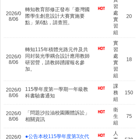
習
轉知教育部修正發布「臺灣國
處
2026/0
際學生創意設計大賽實施要
20
8/06
實
點」第6點，請查照。
習
組
實
轉知115年積體光路元件及共
習
同封裝光學耦合設計應用教師
處
2026/0
18
8/06
研習營，請教師踴躍報名參
實
加。
習
組
課
115學年度第一學期一年級教
2026/0
務
150
8/06
科書驗書通知
組
衛
「問題沙拉油校園團體訴訟」
2026/0
生
75
8/06
相關資訊
組
人
●公告本校115學年度第3次代
2026/0