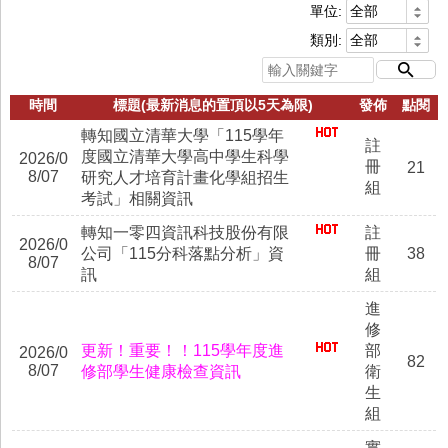
單位:
類別:
時間
標題(最新消息的置頂以5天為限)
發佈
點閱
轉知國立清華大學「115學年
註
度國立清華大學高中學生科學
2026/0
冊
21
8/07
研究人才培育計畫化學組招生
組
考試」相關資訊
轉知一零四資訊科技股份有限
註
2026/0
公司「115分科落點分析」資
冊
38
8/07
訊
組
進
修
更新！重要！！115學年度進
部
2026/0
82
8/07
修部學生健康檢查資訊
衛
生
組
實