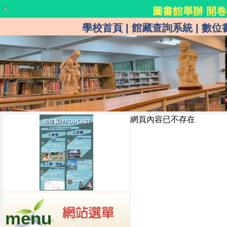
圖書館舉辦 開卷
在櫃子的每個角落裡 等待你的到來及發現 期許為你
學校首頁
|
館藏查詢系統
|
數位
網頁內容已不存在
menu