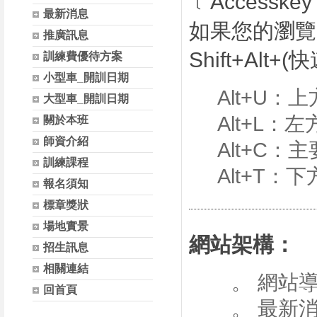
﹝Accessk
最新消息
如果您的瀏覽器
推廣訊息
Shift+Alt+
訓練費優待方案
小型車_開訓日期
Alt+U：
大型車_開訓日期
Alt+L：
關於本班
師資介紹
Alt+C：
訓練課程
Alt+T：
報名須知
標章獎狀
場地實景
網站架構：
招生訊息
相關連結
。 網站
回首頁
。 最新