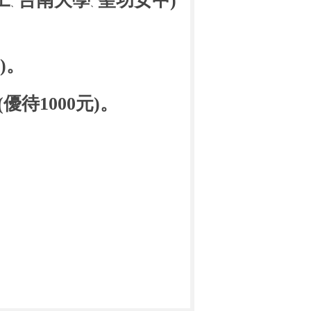
工
台南大學
聖功女中)
、
、
)。
優待1000元)。