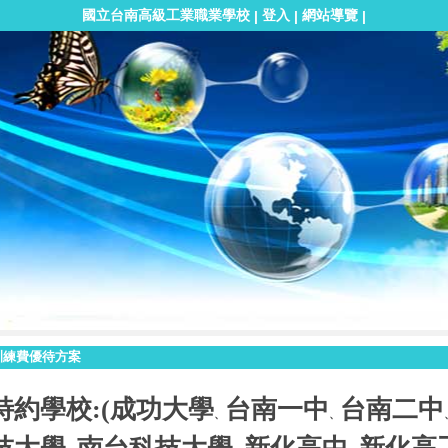
國立台南高級工業職業學校
登入
網站導覽
|
|
|
訓練費優待方案
特約學校:(成功大學
台南一中
台南二中
、
、