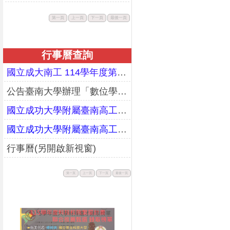
此
此
此
此
第一頁
上一頁
下一頁
最後一頁
按
按
按
按
鈕
鈕
鈕
鈕
不
不
不
不
可
可
可
可
用。
用。
用。
用。
行事曆查詢
國立成大南工 114學年度第二學期期末暨暑假行事曆(更正)
公告臺南大學辦理「數位學習教師增能研習工作坊」課程資訊
國立成功大學附屬臺南高工114學年度第一學期行事曆(校務會議通過版)
國立成功大學附屬臺南高工113學年度第二學期行事曆(校務會議通過版)
行事曆(另開啟新視窗)
此
此
此
此
第一頁
上一頁
下一頁
最後一頁
按
按
按
按
鈕
鈕
鈕
鈕
不
不
不
不
可
可
可
可
用。
用。
用。
用。