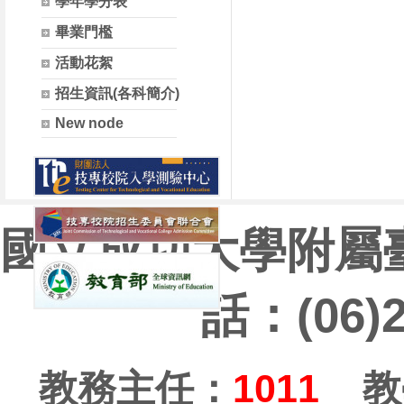
學年學分表
畢業門檻
活動花絮
招生資訊(各科簡介)
New node
國立成功大學附屬
話：(06)
教務主任：
1011
教