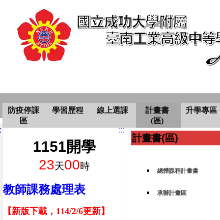
防疫停課
學習歷程
線上選課
計畫書
升學專區
區
(區)
:
:::
計畫書(區)
1151開學
23
00
天
時
總體課程計畫書
教師課務處理表
承辦計畫區
【新版下載，114/2/6更新】