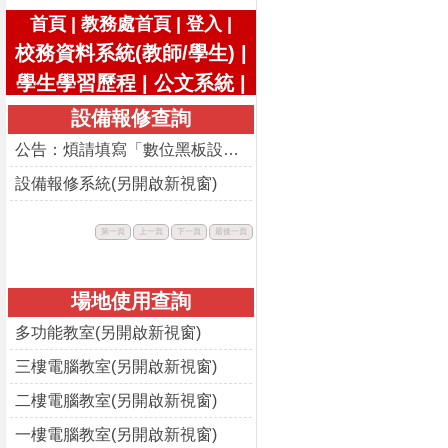
|
|
|
首頁
教務處首頁
登入
校務資料系統(教師/學生)
|
學生學習歷程
|
公文系統
|
設備報修查詢
公告：煩請填寫「數位黑板設備使用回饋表」
設備報修系統(另開啟新視窗)
此
此
此
此
第一頁
上一頁
下一頁
最後一頁
按
按
按
按
鈕
鈕
鈕
鈕
不
不
不
不
可
可
可
可
用。
用。
用。
用。
場地使用查詢
多功能教室(另開啟新視窗)
三樓電腦教室(另開啟新視窗)
二樓電腦教室(另開啟新視窗)
一樓電腦教室(另開啟新視窗)