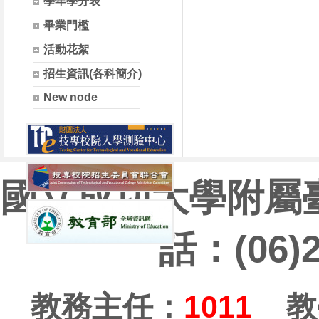
學年學分表
畢業門檻
活動花絮
招生資訊(各科簡介)
New node
國立成功大學附屬
話：(06)
教務主任：
1011
教