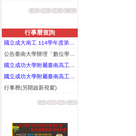
此
此
此
此
第一頁
上一頁
下一頁
最後一頁
按
按
按
按
鈕
鈕
鈕
鈕
不
不
不
不
可
可
可
可
用。
用。
用。
用。
行事曆查詢
國立成大南工 114學年度第二學期期末暨暑假行事曆(更正)
公告臺南大學辦理「數位學習教師增能研習工作坊」課程資訊
國立成功大學附屬臺南高工114學年度第一學期行事曆(校務會議通過版)
國立成功大學附屬臺南高工113學年度第二學期行事曆(校務會議通過版)
行事曆(另開啟新視窗)
此
此
此
此
第一頁
上一頁
下一頁
最後一頁
按
按
按
按
鈕
鈕
鈕
鈕
不
不
不
不
可
可
可
可
用。
用。
用。
用。