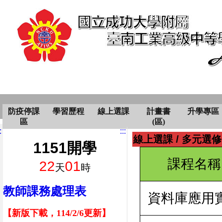
防疫停課
學習歷程
線上選課
計畫書
升學專區
區
(區)
:
:::
線上選課
/
多元選修
1151開學
課程名稱
22
01
天
時
教師課務處理表
資料庫應用
【新版下載，114/2/6更新】