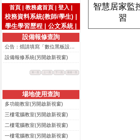
智慧居家監
|
|
|
首頁
教務處首頁
登入
校務資料系統(教師/學生)
|
習
學生學習歷程
|
公文系統
|
設備報修查詢
公告：煩請填寫「數位黑板設備使用回饋表」
設備報修系統(另開啟新視窗)
此
此
此
此
第一頁
上一頁
下一頁
最後一頁
按
按
按
按
鈕
鈕
鈕
鈕
不
不
不
不
可
可
可
可
用。
用。
用。
用。
場地使用查詢
多功能教室(另開啟新視窗)
三樓電腦教室(另開啟新視窗)
二樓電腦教室(另開啟新視窗)
一樓電腦教室(另開啟新視窗)