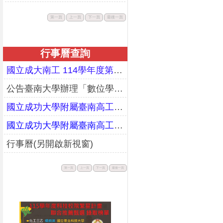
此
此
此
此
第一頁
上一頁
下一頁
最後一頁
按
按
按
按
鈕
鈕
鈕
鈕
不
不
不
不
可
可
可
可
用。
用。
用。
用。
行事曆查詢
國立成大南工 114學年度第二學期期末暨暑假行事曆(更正)
公告臺南大學辦理「數位學習教師增能研習工作坊」課程資訊
國立成功大學附屬臺南高工114學年度第一學期行事曆(校務會議通過版)
國立成功大學附屬臺南高工113學年度第二學期行事曆(校務會議通過版)
行事曆(另開啟新視窗)
此
此
此
此
第一頁
上一頁
下一頁
最後一頁
按
按
按
按
鈕
鈕
鈕
鈕
不
不
不
不
可
可
可
可
用。
用。
用。
用。