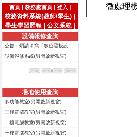
微處理
|
|
|
首頁
教務處首頁
登入
校務資料系統(教師/學生)
|
學生學習歷程
|
公文系統
|
設備報修查詢
公告：煩請填寫「數位黑板設備使用回饋表」
設備報修系統(另開啟新視窗)
此
此
此
此
第一頁
上一頁
下一頁
最後一頁
按
按
按
按
鈕
鈕
鈕
鈕
不
不
不
不
可
可
可
可
用。
用。
用。
用。
場地使用查詢
多功能教室(另開啟新視窗)
三樓電腦教室(另開啟新視窗)
二樓電腦教室(另開啟新視窗)
一樓電腦教室(另開啟新視窗)