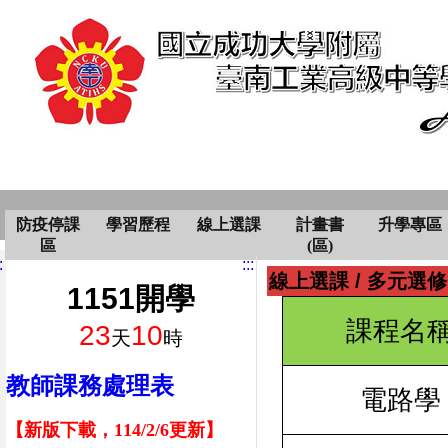
防疫停課
學習歷程
線上選課
計畫書
升學專區
區
(區)
:
:::
線上選課
/
多元選修
1151開學
課程名
23
10
天
時
教師課務處理表
電路學
【新版下載，114/2/6更新】