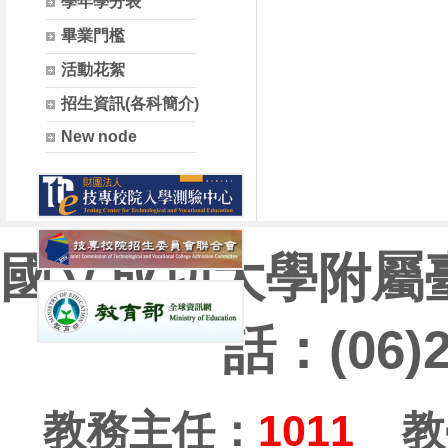
學年學分表
畢業門檻
活動花絮
招生資訊(各科簡介)
New node
國立成功大學附屬
話：(06)
教務主任：
1011
教