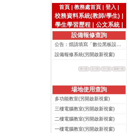
|
|
|
首頁
教務處首頁
登入
校務資料系統(教師/學生)
|
學生學習歷程
|
公文系統
|
設備報修查詢
公告：煩請填寫「數位黑板設備使用回饋表」
設備報修系統(另開啟新視窗)
此
此
此
此
第一頁
上一頁
下一頁
最後一頁
按
按
按
按
鈕
鈕
鈕
鈕
不
不
不
不
可
可
可
可
用。
用。
用。
用。
場地使用查詢
多功能教室(另開啟新視窗)
三樓電腦教室(另開啟新視窗)
二樓電腦教室(另開啟新視窗)
一樓電腦教室(另開啟新視窗)