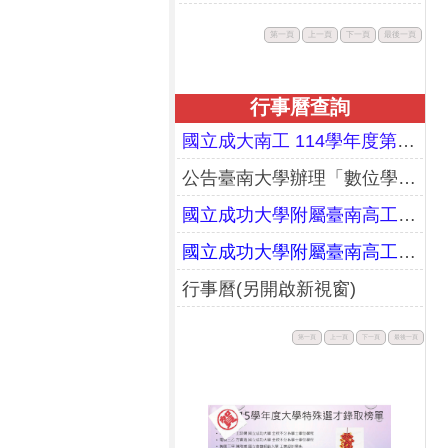
此
此
此
此
第一頁
上一頁
下一頁
最後一頁
按
按
按
按
鈕
鈕
鈕
鈕
不
不
不
不
可
可
可
可
用。
用。
用。
用。
行事曆查詢
國立成大南工 114學年度第二學期期末暨暑假行事曆(更正)
公告臺南大學辦理「數位學習教師增能研習工作坊」課程資訊
國立成功大學附屬臺南高工114學年度第一學期行事曆(校務會議通過版)
國立成功大學附屬臺南高工113學年度第二學期行事曆(校務會議通過版)
行事曆(另開啟新視窗)
此
此
此
此
第一頁
上一頁
下一頁
最後一頁
按
按
按
按
鈕
鈕
鈕
鈕
不
不
不
不
可
可
可
可
用。
用。
用。
用。