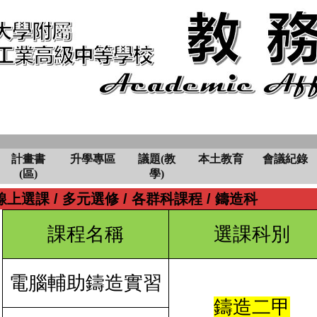
計畫書
升學專區
議題(教
本土教育
會議紀錄
(區)
學)
線上選課
/
多元選修
/
各群科課程
/
鑄造科
課程名稱
選課科別
電腦輔助鑄造實習
鑄造二甲