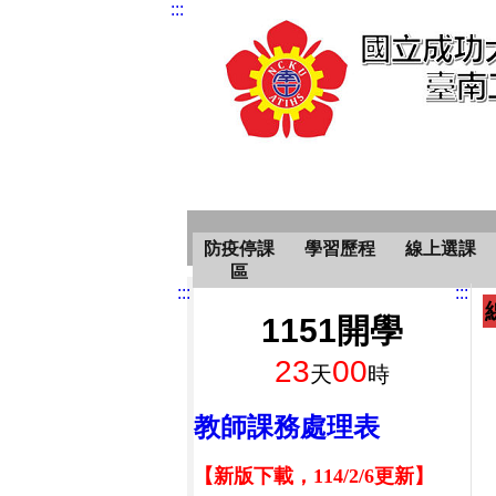
:::
防疫停課
學習歷程
線上選課
區
:::
:::
1151開學
23
00
天
時
教師課務處理表
【新版下載，114/2/6更新】