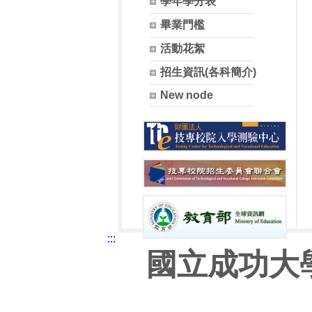
學年學分表
畢業門檻
活動花絮
招生資訊(各科簡介)
New node
:::
國立成功大