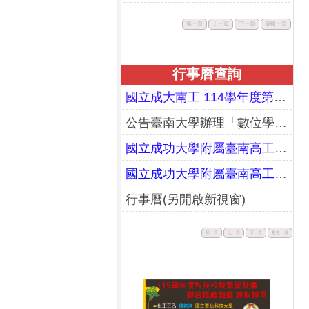
此
此
此
此
第一頁
上一頁
下一頁
最後一頁
按
按
按
按
鈕
鈕
鈕
鈕
不
不
不
不
可
可
可
可
用。
用。
用。
用。
行事曆查詢
國立成大南工 114學年度第二學期期末暨暑假行事曆(更正)
公告臺南大學辦理「數位學習教師增能研習工作坊」課程資訊
國立成功大學附屬臺南高工114學年度第一學期行事曆(校務會議通過版)
國立成功大學附屬臺南高工113學年度第二學期行事曆(校務會議通過版)
行事曆(另開啟新視窗)
此
此
此
此
第一頁
上一頁
下一頁
最後一頁
按
按
按
按
鈕
鈕
鈕
鈕
不
不
不
不
可
可
可
可
用。
用。
用。
用。