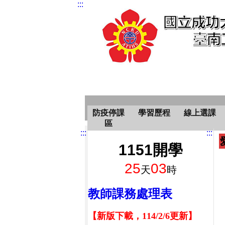
:::
防疫停課
學習歷程
線上選課
區
:::
:::
1151開學
25
03
天
時
教師課務處理表
【新版下載，114/2/6更新】