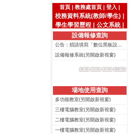
|
|
|
首頁
教務處首頁
登入
校務資料系統(教師/學生)
|
學生學習歷程
|
公文系統
|
設備報修查詢
公告：煩請填寫「數位黑板設備使用回饋表」
設備報修系統(另開啟新視窗)
此
此
此
此
第一頁
上一頁
下一頁
最後一頁
按
按
按
按
鈕
鈕
鈕
鈕
不
不
不
不
可
可
可
可
用。
用。
用。
用。
場地使用查詢
多功能教室(另開啟新視窗)
三樓電腦教室(另開啟新視窗)
二樓電腦教室(另開啟新視窗)
一樓電腦教室(另開啟新視窗)