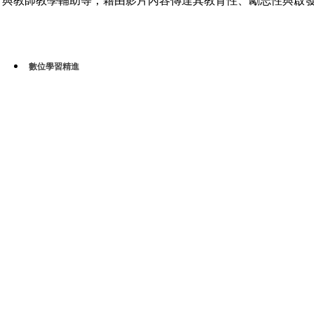
與教師教學輔助等，藉由影片內容傳達其教育性、勵志性與啟
數位學習精進