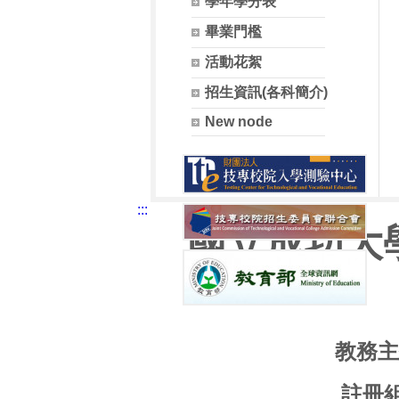
學年學分表
畢業門檻
活動花絮
招生資訊(各科簡介)
New node
:::
國立成功大
教務主
註冊