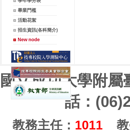
學年學分表
畢業門檻
活動花絮
招生資訊(各科簡介)
New node
國立成功大學附屬
話：(06)
教務主任：
1011
教