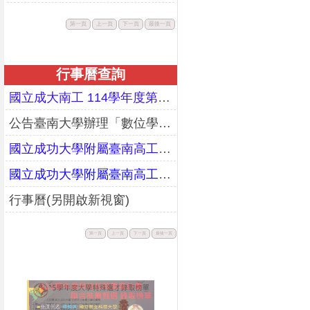
此
此
此
此
第一頁
上一頁
下一頁
最後一頁
按
按
按
按
鈕
鈕
鈕
鈕
不
不
不
不
可
可
可
可
用。
用。
用。
用。
行事曆查詢
國立成大南工 114學年度第二學期期末暨暑假行事曆(更正)
公告臺南大學辦理「數位學習教師增能研習工作坊」課程資訊
國立成功大學附屬臺南高工114學年度第一學期行事曆(校務會議通過版)
國立成功大學附屬臺南高工113學年度第二學期行事曆(校務會議通過版)
行事曆(另開啟新視窗)
此
此
此
此
第一頁
上一頁
下一頁
最後一頁
按
按
按
按
鈕
鈕
鈕
鈕
不
不
不
不
可
可
可
可
用。
用。
用。
用。