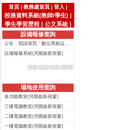
|
|
|
首頁
教務處首頁
登入
校務資料系統(教師/學生)
|
學生學習歷程
|
公文系統
|
設備報修查詢
公告：煩請填寫「數位黑板設備使用回饋表」
設備報修系統(另開啟新視窗)
此
此
此
此
第一頁
上一頁
下一頁
最後一頁
按
按
按
按
鈕
鈕
鈕
鈕
不
不
不
不
可
可
可
可
用。
用。
用。
用。
場地使用查詢
多功能教室(另開啟新視窗)
三樓電腦教室(另開啟新視窗)
二樓電腦教室(另開啟新視窗)
一樓電腦教室(另開啟新視窗)