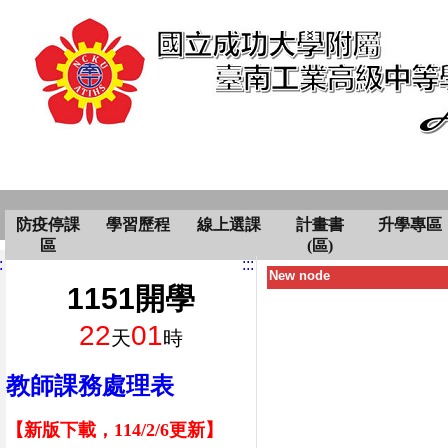
防疫停課
學習歷程
線上選課
計畫書
升學專區
區
(區)
:
:::
New node
1151開學
22
01
天
時
教師課務處理表
【新版下載，114/2/6更新】