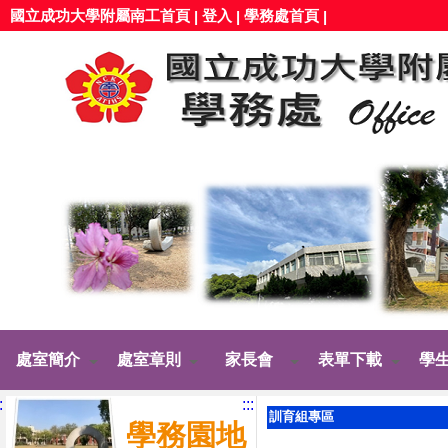
國立成功大學附屬南工首頁
登入
學務處首頁
|
|
|
處室簡介
處室章則
家長會
表單下載
學
:
:::
訓育組專區
學務園地