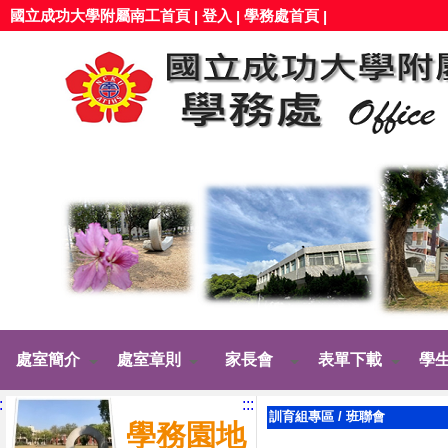
國立成功大學附屬南工首頁
登入
學務處首頁
|
|
|
處室簡介
處室章則
家長會
表單下載
學
:
:::
訓育組專區
/
班聯會
學務園地