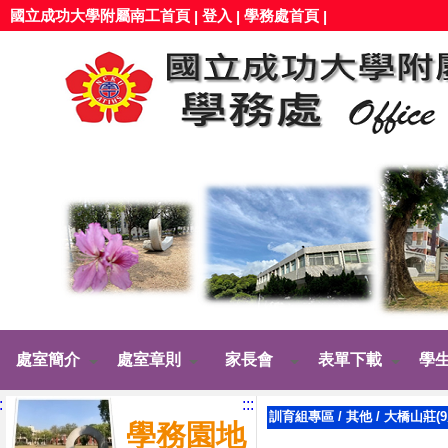
國立成功大學附屬南工首頁
登入
學務處首頁
|
|
|
處室簡介
處室章則
家長會
表單下載
學
:
:::
訓育組專區
/
其他
/
大橋山莊(9
學務園地