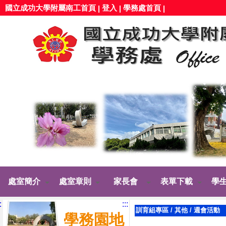
國立成功大學附屬南工首頁
登入
學務處首頁
|
|
|
處室簡介
處室章則
家長會
表單下載
學
:
:::
訓育組專區
/
其他
/
週會活動
學務園地