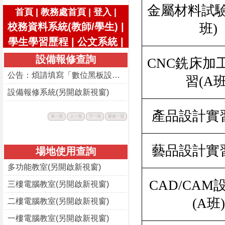
金屬材料試
|
|
|
首頁
教務處首頁
登入
校務資料系統(教師/學生)
|
班
)
學生學習歷程
|
公文系統
|
設備報修查詢
CNC
銑床加
公告：煩請填寫「數位黑板設備使用回饋表」
習
(A
設備報修系統(另開啟新視窗)
產品設計實
此
此
此
此
第一頁
上一頁
下一頁
最後一頁
按
按
按
按
鈕
鈕
鈕
鈕
不
不
不
不
可
可
可
可
用。
用。
用。
用。
藝品設計實
場地使用查詢
多功能教室(另開啟新視窗)
CAD/CAM
三樓電腦教室(另開啟新視窗)
(A
班
)
二樓電腦教室(另開啟新視窗)
一樓電腦教室(另開啟新視窗)