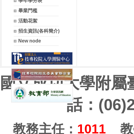
學年學分表
畢業門檻
活動花絮
招生資訊(各科簡介)
New node
國立成功大學附屬
話：(06)
教務主任：
1011
教