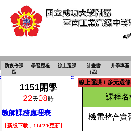
防疫停課
學習歷程
線上選課
計畫書
升學專區
區
(區)
:
:::
線上選課
/
多元選修
1151開學
課程名
22
08
天
時
教師課務處理表
機電整合實
【新版下載，114/2/6更新】