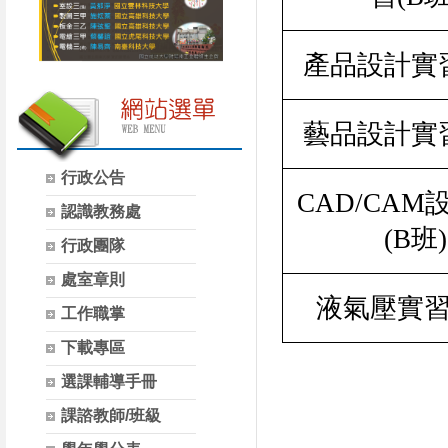
產品設計實
藝品設計實
行政公告
CAD/CAM
認識教務處
(B
班
)
行政團隊
處室章則
液氣壓實
工作職掌
下載專區
選課輔導手冊
課諮教師/班級