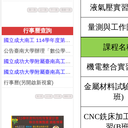
液氣壓實
此
此
此
此
第一頁
上一頁
下一頁
最後一頁
按
按
按
按
鈕
鈕
鈕
鈕
不
不
不
不
可
可
可
可
用。
用。
用。
用。
量測與工作
行事曆查詢
國立成大南工 114學年度第二學期期末暨暑假行事曆(更正)
課程名
公告臺南大學辦理「數位學習教師增能研習工作坊」課程資訊
國立成功大學附屬臺南高工114學年度第一學期行事曆(校務會議通過版)
機電整合實
國立成功大學附屬臺南高工113學年度第二學期行事曆(校務會議通過版)
行事曆(另開啟新視窗)
金屬材料試
班
)
此
此
此
此
第一頁
上一頁
下一頁
最後一頁
按
按
按
按
鈕
鈕
鈕
鈕
不
不
不
不
可
可
可
可
用。
用。
用。
用。
CNC
銑床加
習
(B