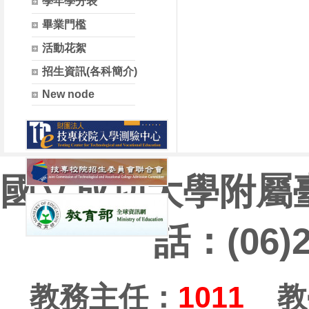
學年學分表
畢業門檻
活動花絮
招生資訊(各科簡介)
New node
國立成功大學附屬
話：(06)
教務主任：
1011
教