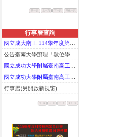
此
此
此
此
第一頁
上一頁
下一頁
最後一頁
按
按
按
按
鈕
鈕
鈕
鈕
不
不
不
不
可
可
可
可
用。
用。
用。
用。
行事曆查詢
國立成大南工 114學年度第二學期期末暨暑假行事曆(更正)
公告臺南大學辦理「數位學習教師增能研習工作坊」課程資訊
國立成功大學附屬臺南高工114學年度第一學期行事曆(校務會議通過版)
國立成功大學附屬臺南高工113學年度第二學期行事曆(校務會議通過版)
行事曆(另開啟新視窗)
此
此
此
此
第一頁
上一頁
下一頁
最後一頁
按
按
按
按
鈕
鈕
鈕
鈕
不
不
不
不
可
可
可
可
用。
用。
用。
用。