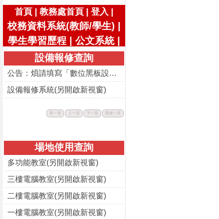
|
|
|
首頁
教務處首頁
登入
校務資料系統(教師/學生)
|
學生學習歷程
|
公文系統
|
設備報修查詢
公告：煩請填寫「數位黑板設備使用回饋表」
設備報修系統(另開啟新視窗)
此
此
此
此
第一頁
上一頁
下一頁
最後一頁
按
按
按
按
鈕
鈕
鈕
鈕
不
不
不
不
可
可
可
可
用。
用。
用。
用。
場地使用查詢
多功能教室(另開啟新視窗)
三樓電腦教室(另開啟新視窗)
二樓電腦教室(另開啟新視窗)
一樓電腦教室(另開啟新視窗)