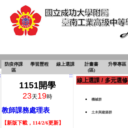
防疫停課
學習歷程
線上選課
計畫書
升學專區
區
(區)
:
:::
線上選課
/
多元選修
1151開學
23
19
天
時
機械群
教師課務處理表
土木與建築群
【新版下載，114/2/6更新】