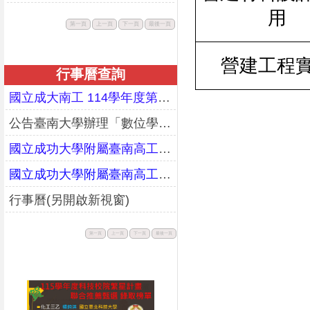
用
此
此
此
此
第一頁
上一頁
下一頁
最後一頁
按
按
按
按
鈕
鈕
鈕
鈕
不
不
不
不
可
可
可
可
用。
用。
用。
用。
營建工程
行事曆查詢
國立成大南工 114學年度第二學期期末暨暑假行事曆(更正)
公告臺南大學辦理「數位學習教師增能研習工作坊」課程資訊
國立成功大學附屬臺南高工114學年度第一學期行事曆(校務會議通過版)
國立成功大學附屬臺南高工113學年度第二學期行事曆(校務會議通過版)
行事曆(另開啟新視窗)
此
此
此
此
第一頁
上一頁
下一頁
最後一頁
按
按
按
按
鈕
鈕
鈕
鈕
不
不
不
不
可
可
可
可
用。
用。
用。
用。