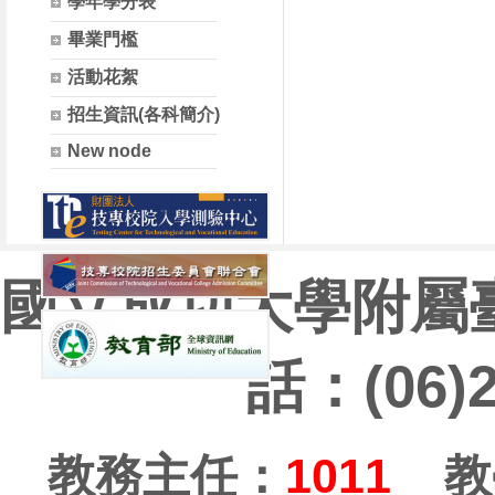
學年學分表
畢業門檻
活動花絮
招生資訊(各科簡介)
New node
國立成功大學附屬
話：(06)
教務主任：
1011
教