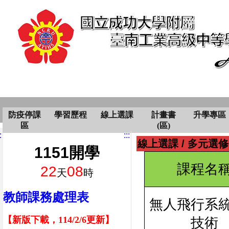
防疫停課
學習歷程
線上選課
計畫書
升學專區
區
(區)
:
:::
線上選課
/
多元選修
1151開學
課程名
22
08
天
時
教師課務處理表
無人飛行系
【新版下載，114/2/6更新】
技術