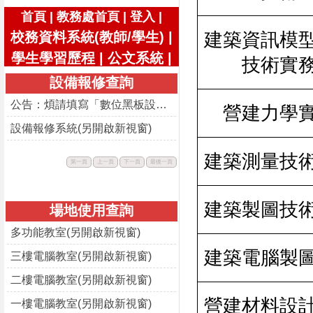
|
|
|
首頁
教務處首頁
登入
校務資料系統(教師/學生)
|
建築資訊模
學生學習歷程
|
公文系統
|
技術實
設備報修查詢
公告：煩請填寫「數位黑板設備使用回饋表」
營建力學
設備報修系統(另開啟新視窗)
建築測量技
此
此
此
此
第一頁
上一頁
下一頁
最後一頁
按
按
按
按
鈕
鈕
鈕
鈕
不
不
不
不
可
可
可
可
用。
用。
用。
用。
建築製圖技
場地使用查詢
多功能教室(另開啟新視窗)
建築電腦製
三樓電腦教室(另開啟新視窗)
二樓電腦教室(另開啟新視窗)
營建材料設
一樓電腦教室(另開啟新視窗)